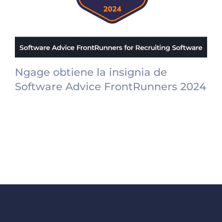
Ngage obtiene la insignia de
Software Advice FrontRunners 2024