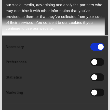
our social media, advertising and analytics partners who
may combine it with other information that you’ve
provided to them or that they’ve collected from your use
of their services. You consent to our cookies if you
continue to use our website.
Consent
Necessary
Selection
Preferences
Statistics
Talentum – Talent Management
Software
Marketing
Talentum es una solución end-to-end completa e