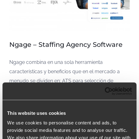
Ngage – Staffing Agency Software
Ngage combina en una sola herramienta
características y beneficios que en el mercado a
menudo se dividen en: ATS para selección de
personal, CRM para gestión de clientes y software
administrativo para la creación de presupuestos y
contratos, facturas y salarios.
This website uses cookies
We use cookies to personalise content and ads, to
SABER MÁS
provide social media features and to analyse our traffic.
We also share information about your use of our site with