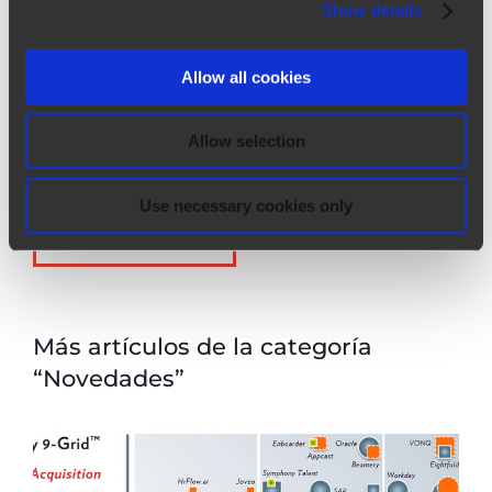
intuitiva que permite al departamento de RR.HH.
Show details
adquirir, gestionar y optimizar la fuerza laboral a lo
largo del ciclo de vida del empleado (desde las
Allow all cookies
primeras actividades de busqueda y selección,
hasta la incorporación de candidatos seleccionados)
Allow selection
.
Use necessary cookies only
SABER MÁS
Más artículos de la categoría
“Novedades”