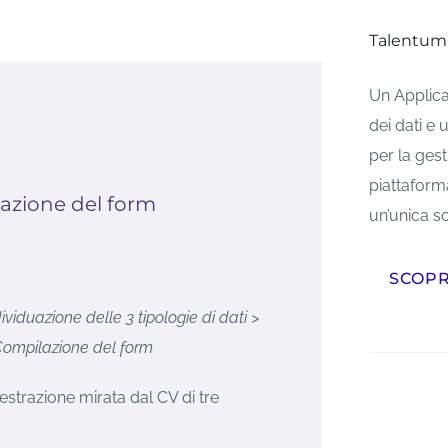
Talentum
Un Applica
dei dati e 
per la ges
piattaforma
azione del form
un’unica s
SCOP
viduazione delle 3 tipologie di dati >
Compilazione del form
’estrazione mirata dal CV di tre