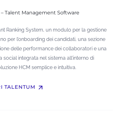
 – Talent Management Software
nt Ranking System, un modulo per la gestione
uno per l’onboarding dei candidati, una sezione
tione delle performance dei collaboratori e una
 social integrata nel sistema all’interno di
oluzione HCM semplice e intuitiva.
arrow_upward
RI TALENTUM