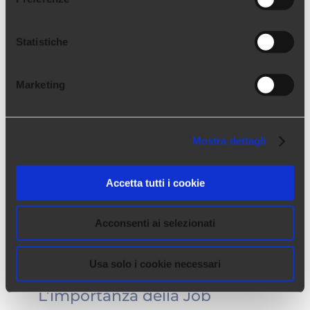
versamento rosse e arancioni Novità |
08.06.2022 Da 1 ottobre 2022 verranno
Statistiche
dismesse le polizze di versamento rosse e
arancioni (PV/PVR) per essere com
[...]
Marketing
Mostra dettagli
Accetta tutti i cookie
Acconsenti ai selezionati
Usa solo i cookie necessari
L’importanza della Job