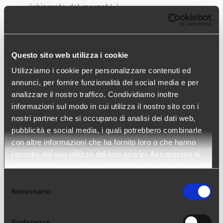
richiamato dal mercat
[...]
Questo sito web utilizza i cookie
Utilizziamo i cookie per personalizzare contenuti ed
annunci, per fornire funzionalità dei social media e per
analizzare il nostro traffico. Condividiamo inoltre
informazioni sul modo in cui utilizza il nostro sito con i
nostri partner che si occupano di analisi dei dati web,
pubblicità e social media, i quali potrebbero combinarle
con altre informazioni che ha fornito loro o che hanno
raccolto dal suo utilizzo dei loro servizi. Acconsenta ai
La nuova QR-fattura sostituirà
nostri cookie se continua ad utilizzare il nostro sito web.
le polizze di versamento rosse
Selezione
Necessario
del
e arancioni
consenso
La nuova QR-fattura sostituirà le polizze di
Preferenze